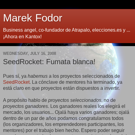
Marek Fodor
Business angel, co-fundador de Atrapalo, elecciones.es y ...
¡Ahora en Kantox!
WEDNESDAY, JULY 16, 2008
SeedRocket: Fumata blanca!
Pues sí, ya
habemus
a los proyectos seleccionados de
SeedRocket
. La cónclave de mentores ha terminado, ya
está claro en que proyectos están dispuestos a invertir.
A propósito hablo de
proyectos seleccionados
, no de
proyectos ganadores
. Los ganadores reales los elegirá el
mercado, los usuarios... Ojalá haya varios ganadores; ojalá
dentro de un par de años podamos congratularnos todos
(los organizadores, los emprendedores participantes, los
mentores) por el trabajo bien hecho. Espero poder seguir