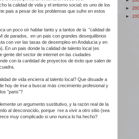
►
20
o la calidad de vida y el entorno social; es uno de los
►
20
te pais a pesar de los problemas que sufre en estos
►
20
a un poco oír hablar tanto y a tantos de la "calidad de
5M de parados, en un pais con grandes desequilibrios
sta con ver las tasas de desempleo en Andalucia y en
). En un pais donde la calidad de talento local (es
e gente del sector de internet en las ciudades
de con la cantidad de proyectos de éxito que salen de
 cuadra.
idad de vida encierra al talento local? Que disuade a
de hoy de irse a buscar más crecimiento profesional y
los "paris"?
emente un argumento sustitutivo, y la razón real de la
iedo al desconocido, porque rse a vivir a otro sitio (sea
parece muy complicado si uno nunca lo ha hecho?