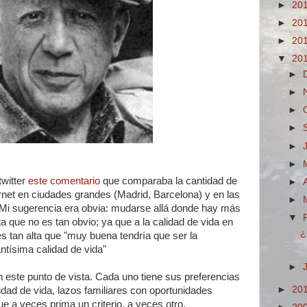
►
20
►
20
►
20
▼
20
►
►
►
►
►
►
twitter
este comentario
que comparaba la cantidad de
►
ernet en ciudades grandes (Madrid, Barcelona) y en las
►
i sugerencia era obvia: mudarse allá donde hay más
▼
a que no es tan obvio; ya que a la calidad de vida en
¿
 tan alta que "muy buena tendría que ser la
ntísima calidad de vida"
►
 este punto de vista. Cada uno tiene sus preferencias
►
20
lidad de vida, lazos familiares con oportunidades
ue a veces prima un criterio, a veces otro.