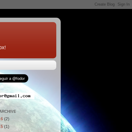
ox!
ARCHIVE
16
(2)
15
(1)