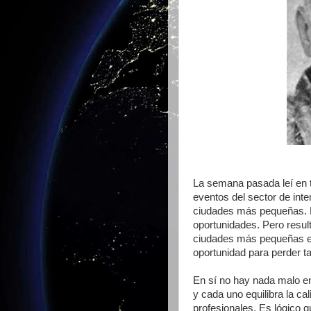
La semana pasada leí en 
eventos del sector de int
ciudades más pequeñas. M
oportunidades. Pero result
ciudades más pequeñas es
oportunidad para perder ta
En sí no hay nada malo en
y cada uno equilibra la ca
profesionales. Es lógico q