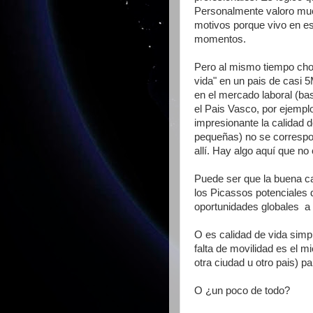
Personalmente valoro much
motivos porque vivo en es
momentos.
Pero al mismo tiempo choc
vida" en un pais de casi 
en el mercado laboral (ba
el Pais Vasco, por ejemplo
impresionante la calidad d
pequeñas) no se correspon
allí. Hay algo aquí que no
Puede ser que la buena cal
los Picassos potenciales 
oportunidades globales a 
O es calidad de vida simpl
falta de movilidad es el m
otra ciudad u otro pais) 
O ¿un poco de todo?