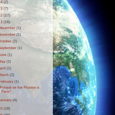
14
(2)
13
(7)
12
(17)
11
(16)
December
(1)
November
(1)
October
(2)
September
(1)
June
(1)
May
(2)
April
(1)
March
(2)
February
(1)
Porqué se fue Picasso a
Paris?
January
(4)
10
(18)