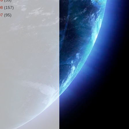
09
(39)
08
(157)
07
(95)