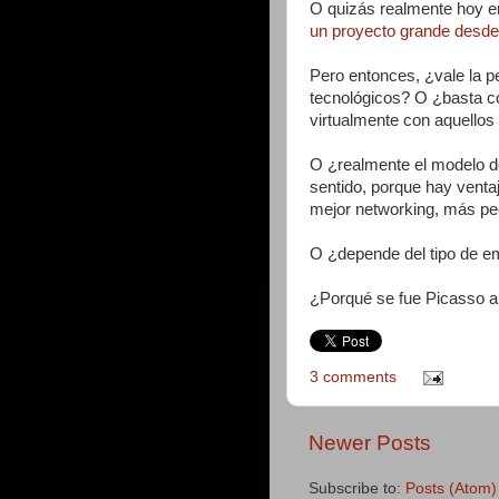
O quizás realmente hoy en
un proyecto grande desde
Pero entonces, ¿vale la p
tecnológicos? O ¿basta c
virtualmente con aquellos
O ¿realmente el modelo de
sentido, porque hay venta
mejor networking, más pee
O ¿depende del tipo de 
¿Porqué se fue Picasso a
3 comments
Newer Posts
Subscribe to:
Posts (Atom)