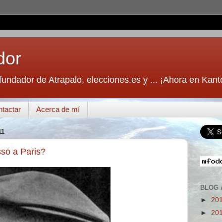
dor
fundador de Atrapalo, elecciones.es y ... ¡Ahora en Kant
tactar
Acerca de mí
11
so a Paris?
BLOG 
►
20
►
20