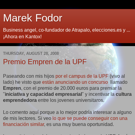
Marek Fodor
Business angel, co-fundador de Atrapalo, elecciones.es y ...
¡Ahora en Kantox!
THURSDAY, AUGUST 28, 2008
Premio Empren de la UPF
Paseando con mis hijos
por el campus de la UPF
(vivo al
lado) he visto que
están anunciando un concurso
llamado
Empren
, con el premio de 20.000 euros para premiar la
"
iniciativa y capacidad empresarial
" y incentivar la
cultura
emprendedora
entre los jovenes universitaros.
Lo comento aquí porque a lo mejor podría interesar a alguno
de mis lectores. Si veo
lo que se puede conseguir con una
financiación similar
, es una muy buena oportunidad.