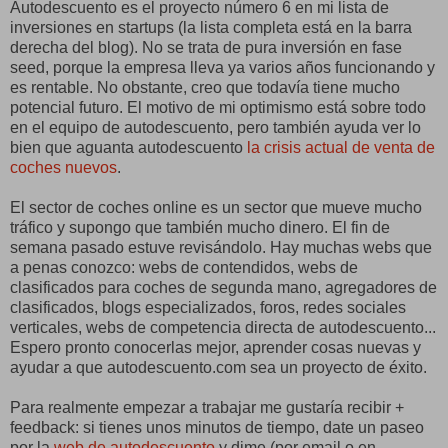
Autodescuento es el proyecto número 6 en mi lista de
inversiones en startups (la lista completa está en la barra
derecha del blog). No se trata de pura inversión en fase
seed, porque la empresa lleva ya varios años funcionando y
es rentable. No obstante, creo que todavía tiene mucho
potencial futuro. El motivo de mi optimismo está sobre todo
en el equipo de autodescuento, pero también ayuda ver lo
bien que aguanta autodescuento
la crisis actual de venta de
coches nuevos
.
El sector de coches online es un sector que mueve mucho
tráfico y supongo que también mucho dinero. El fin de
semana pasado estuve revisándolo. Hay muchas webs que
a penas conozco: webs de contendidos, webs de
clasificados para coches de segunda mano, agregadores de
clasificados, blogs especializados, foros, redes sociales
verticales, webs de competencia directa de autodescuento...
Espero pronto conocerlas mejor, aprender cosas nuevas y
ayudar a que autodescuento.com sea un proyecto de éxito.
Para realmente empezar a trabajar me gustaría recibir +
feedback: si tienes unos minutos de tiempo, date un paseo
por la
web de autodescuento
y dime (por email o en