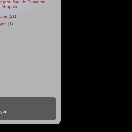
a gran final de Concurso
Atrapalo
June
(21)
April
(1)
ger
.