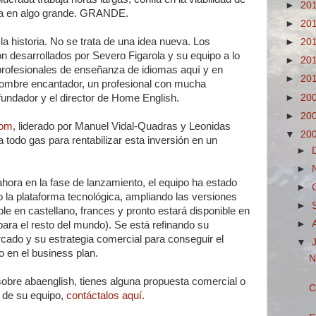
►
20
rla en algo grande. GRANDE.
►
20
 la historia. No se trata de una idea nueva. Los
►
20
n desarrollados por Severo Figarola y su equipo a lo
►
20
profesionales de enseñanza de idiomas aquí y en
►
20
hombre encantador, un profesional con mucha
►
20
fundador y el director de Home English.
►
20
com
, liderado por Manuel Vidal-Quadras y Leonidas
▼
20
a todo gas para rentabilizar esta inversión en un
►
►
hora en la fase de lanzamiento, el equipo ha estado
►
 la plataforma tecnológica, ampliando las versiones
►
ble en castellano, frances y pronto estará disponible en
►
para el resto del mundo). Se está refinando su
cado y su estrategia comercial para conseguir el
▼
o en el business plan.
N
obre abaenglish, tienes alguna propuesta comercial o
C
e de su equipo,
contáctalos aquí
.