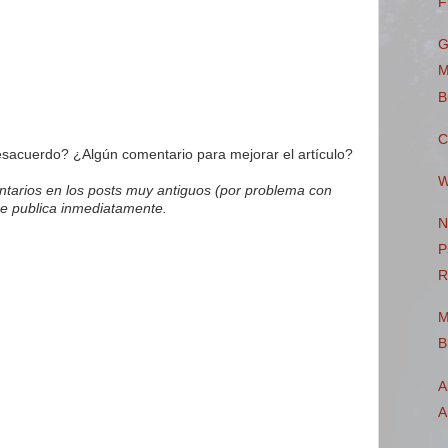
F
G
M
B
C
acuerdo? ¿Algún comentario para mejorar el artículo?
W
tarios en los posts muy antiguos (por problema con
e publica inmediatamente.
N
P
R
M
B
A
A