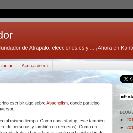
dor
fundador de Atrapalo, elecciones.es y ... ¡Ahora en Kant
tactar
Acerca de mí
ido escribir algo sobre
Abaenglish
, donde participo
versor.
BLOG 
►
20
ípico al mismo tiempo. Como cada startup, este también
ro de personas y también en recursos). Como en
►
20
lucrada trabaja horas largas, confia en la viabilidad de