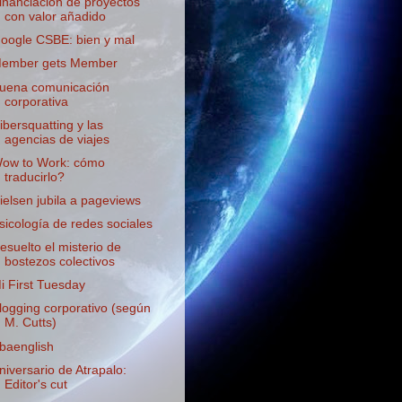
inanciación de proyectos
con valor añadido
oogle CSBE: bien y mal
ember gets Member
uena comunicación
corporativa
ibersquatting y las
agencias de viajes
ow to Work: cómo
traducirlo?
ielsen jubila a pageviews
sicología de redes sociales
esuelto el misterio de
bostezos colectivos
i First Tuesday
logging corporativo (según
M. Cutts)
baenglish
niversario de Atrapalo:
Editor's cut