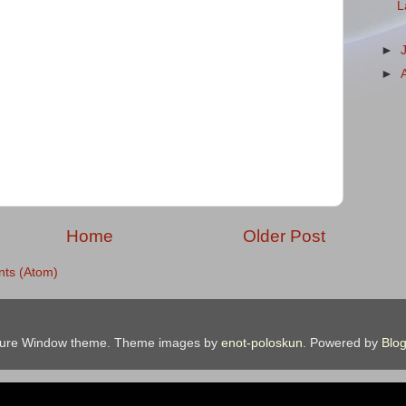
L
►
►
Home
Older Post
ts (Atom)
ture Window theme. Theme images by
enot-poloskun
. Powered by
Blog