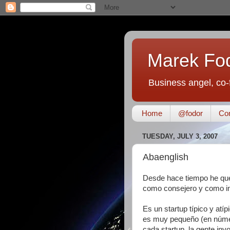
Marek Fo
Business angel, co-
Home
@fodor
Con
TUESDAY, JULY 3, 2007
Abaenglish
Desde hace tiempo he quer
como consejero y como in
Es un startup típico y at
es muy pequeño (en núme
cada startup, la gente invo