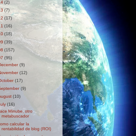
14
(2)
13
(7)
12
(17)
11
(16)
10
(18)
09
(39)
08
(157)
07
(95)
December
(9)
November
(12)
October
(17)
September
(9)
August
(10)
July
(16)
ace Minube, otro
metabuscador
omo calcular la
rentabilidad de blog (ROI)