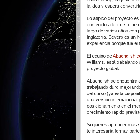
la idea y espera converti
Lo atípico del proyecto es
contenidos del curso fuero
largo de varios años con 
Inglaterra. Severo es un 
experiencia porque fue el 
El equipo de
Abaenglish.
Williams, está trabajando 
proyecto global.
Abaenglish se encuentra a
trabajando duro mejorando
del curso (ya está disponi
una versión internacional 
posicionamiento en el mer
crecimiento rápido previst
Si quieres aprender más s
te interesaría formar part