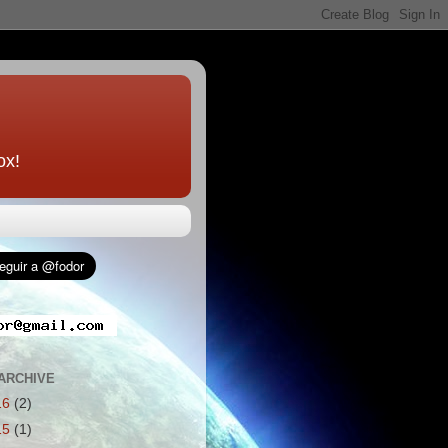
ox!
ARCHIVE
16
(2)
15
(1)