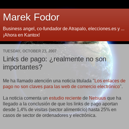
Marek Fodor
Business angel, co-fundador de Atrapalo, elecciones.es y ...
¡Ahora en Kantox!
TUESDAY, OCTOBER 23, 2007
Links de pago: ¿realmente no son
importantes?
Me ha llamado atención una noticia titulada "
Los enlaces de
pago no son claves para las web de comercio electrónico
".
La noticia comenta un
estudio reciente
de
Netsuus
que ha
llegado a la conclusión de que los links de pago aportan
desde 1,4% de visitas (sector alimenticio) hasta 25% en
casos de sector de ordenadores y electrónica.