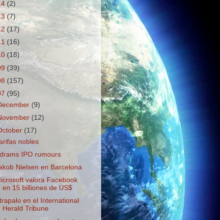
14
(2)
13
(7)
12
(17)
11
(16)
10
(18)
09
(39)
08
(157)
07
(95)
December
(9)
November
(12)
October
(17)
arifas nobles
drams IPO rumours
akob Nielsen en Barcelona
icrosoft valora Facebook
en 15 billiones de US$
trapalo en el International
Herald Tribune