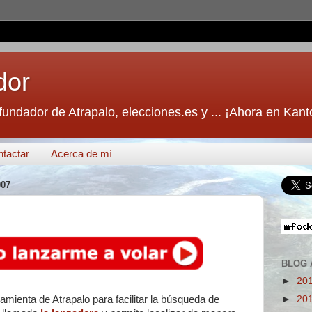
dor
fundador de Atrapalo, elecciones.es y ... ¡Ahora en Kant
tactar
Acerca de mí
007
BLOG 
►
20
►
20
amienta de Atrapalo para facilitar la búsqueda de