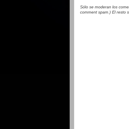
Sólo se moderan los comen
comment spam.) El resto s