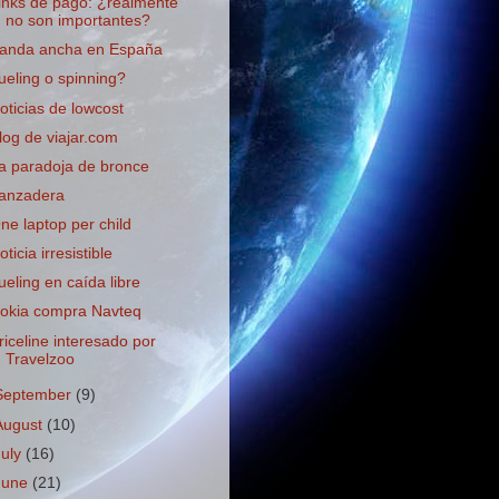
inks de pago: ¿realmente
no son importantes?
anda ancha en España
ueling o spinning?
oticias de lowcost
log de viajar.com
a paradoja de bronce
anzadera
ne laptop per child
oticia irresistible
ueling en caída libre
okia compra Navteq
riceline interesado por
Travelzoo
September
(9)
August
(10)
July
(16)
June
(21)