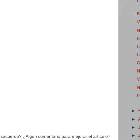
L
B
V
N
B
L
L
O
N
V
N
P
►
►
►
►
acuerdo? ¿Algún comentario para mejorar el artículo?