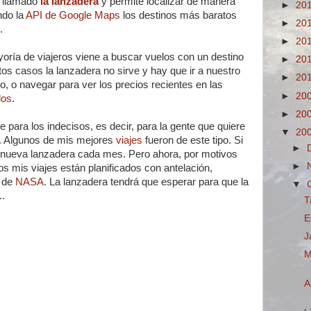
 llamado
la lanzadera
y permite localizar de manera
►
20
ando la
API de Google Maps
los destinos más baratos
►
20
.
►
20
yoría de viajeros viene a buscar vuelos con un destino
►
20
os casos la lanzadera no sirve y hay que ir a nuestro
►
20
o, o navegar para ver los precios recientes en las
►
20
los
.
►
20
e para los indecisos, es decir, para la gente que quiere
▼
20
e. Algunos de mis mejores
viajes
fueron de este tipo. Si
►
a nueva lanzadera cada mes. Pero ahora, por motivos
►
os mis viajes están planificados con antelación,
a de
NASA
. La lanzadera tendrá que esperar para que la
▼
..
T
E
J
M
A