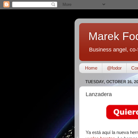
Marek Fo
Business angel, co-
Home
@fodor
Con
TUESDAY, OCTOBER 16, 2
Lanzadera
Ya está aquí la nueva herr