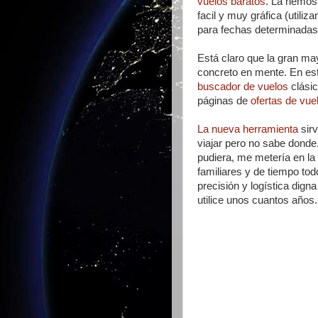
vuelos baratos
. La hemos
facil y muy gráfica (utiliz
para fechas determinadas
Está claro que la gran ma
concreto en mente. En est
buscador de vuelos
clásic
páginas de
ofertas de vue
La nueva herramienta
sirv
viajar pero no sabe dond
pudiera, me metería en l
familiares y de tiempo tod
precisión y logística dign
utilice unos cuantos años.