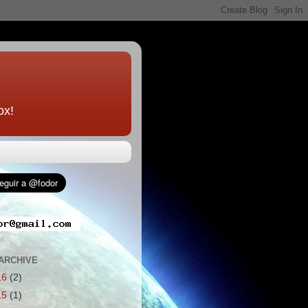
ox!
ARCHIVE
16
(2)
15
(1)