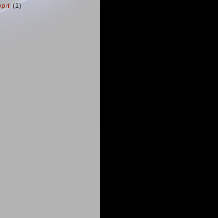
April
(1)