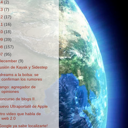
14
(2)
13
(7)
12
(17)
11
(16)
10
(18)
09
(39)
08
(157)
07
(95)
December
(9)
usión de Kayak y Sidestep
dreams a la bolsa: se
confirman los rumores
ango: agregador de
opiniones
oncurso de blogs II.
uevo Ultraportatil de Apple
tro video que habla de
web 2.0
Google ya sabe localizarte!