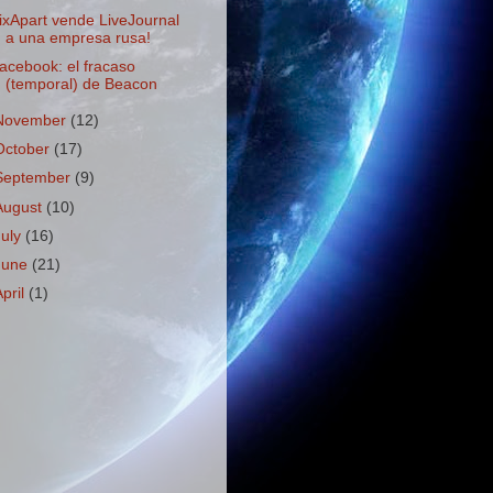
ixApart vende LiveJournal
a una empresa rusa!
acebook: el fracaso
(temporal) de Beacon
November
(12)
October
(17)
September
(9)
August
(10)
July
(16)
June
(21)
April
(1)