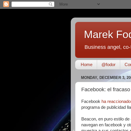
Marek Fo
Business angel, co-
Home
@fodor
Con
MONDAY, DECEMBER 3, 20
Facebook: el fracaso
Facebook
ha reaccionado
programa de publicidad l
Beacon, en puro estilo de
navegan en facebook y otr
muestra a sus contactos e