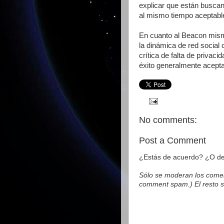
explicar que están buscan
al mismo tiempo aceptable
En cuanto al Beacon mism
la dinámica de red social
crítica de falta de privac
éxito generalmente acept
No comments:
Post a Comment
¿Estás de acuerdo? ¿O des
Sólo se moderan los comen
comment spam.) El resto s