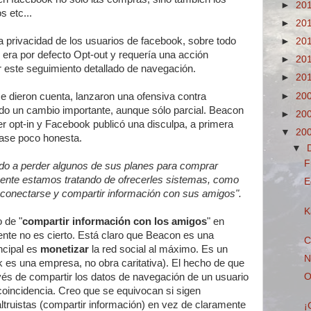
►
20
s etc...
►
20
a privacidad de los usuarios de facebook, sobre todo
►
20
era por defecto Opt-out y requería una acción
►
20
r este seguimiento detallado de navegación.
►
20
►
20
 dieron cuenta, lanzaron una ofensiva contra
o un cambio importante, aunque sólo parcial. Beacon
►
20
er opt-in y Facebook publicó una disculpa, a primera
▼
20
base poco honesta.
▼
F
o a perder algunos de sus planes para comprar
ente estamos tratando de ofrecerles sistemas, como
E
 conectarse y compartir información con sus amigos".
K
o de "
compartir información con los amigos
" en
te no es cierto. Está claro que Beacon es una
C
incipal es
monetizar
la red social al máximo. Es un
N
k es una empresa, no obra caritativa). El hecho de que
O
avés de compartir los datos de navegación de un usuario
oincidencia. Creo que se equivocan si sigen
ltruistas (compartir información) en vez de claramente
¡