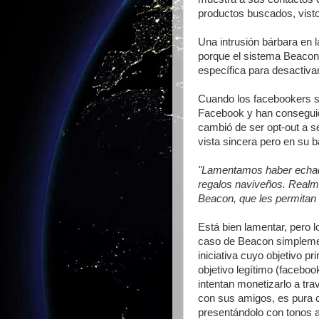
productos buscados, visto
Una intrusión bárbara en l
porque el sistema Beacon 
específica para desactiva
Cuando los facebookers se
Facebook y han conseguid
cambió de ser opt-out a s
vista sincera pero en su 
"Lamentamos haber echad
regalos naviveños. Realm
Beacon, que les permitan
Está bien lamentar, pero l
caso de Beacon simplemen
iniciativa cuyo objetivo pr
objetivo legítimo (faceboo
intentan monetizarlo a tr
con sus amigos, es pura c
presentándolo con tonos a