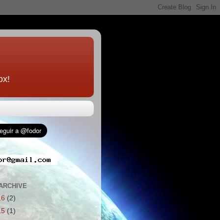
ox!
ARCHIVE
16
(2)
15
(1)