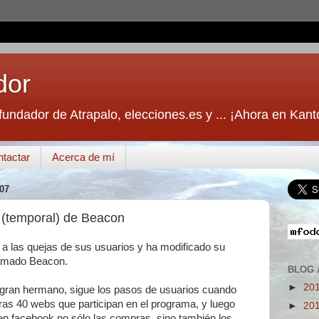
dor
fundador de Atrapalo, elecciones.es y ... ¡Ahora en Kant
tactar
Acerca de mí
07
 (temporal) de Beacon
a las quejas de sus usuarios y ha modificado su
lamado Beacon.
BLOG 
►
20
 gran hermano, sigue los pasos de usuarios cuando
as 40 webs que participan en el programa, y luego
►
20
n facebook no sólo las compras, sino también los