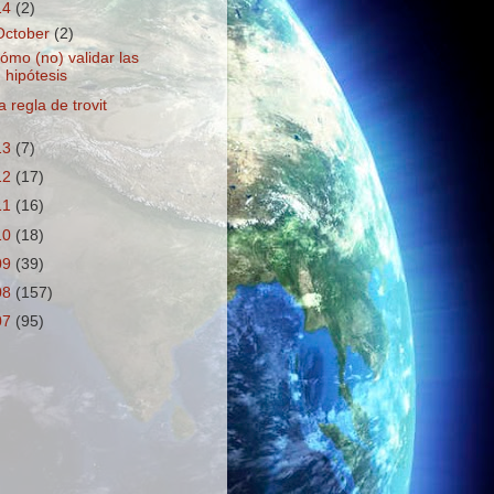
14
(2)
October
(2)
ómo (no) validar las
hipótesis
a regla de trovit
13
(7)
12
(17)
11
(16)
10
(18)
09
(39)
08
(157)
07
(95)