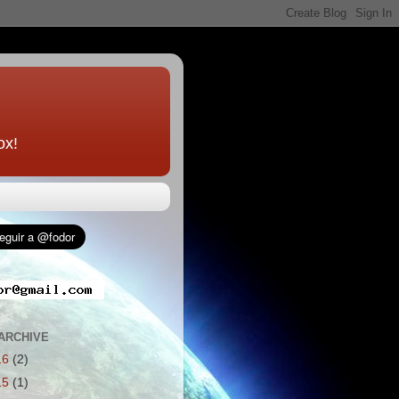
ox!
ARCHIVE
16
(2)
15
(1)