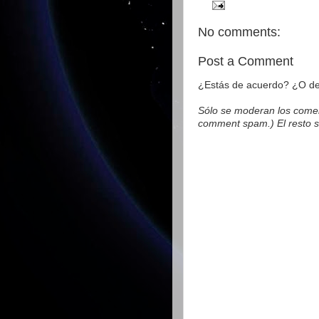
No comments:
Post a Comment
¿Estás de acuerdo? ¿O des
Sólo se moderan los comen
comment spam.) El resto s