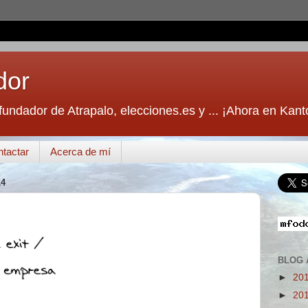
dor
fundador de Atrapalo, elecciones.es y ... ¡Ahora en Kant
tactar
Acerca de mí
14
BLOG 
►
20
►
20