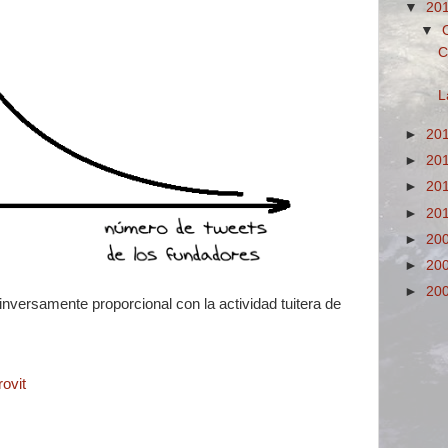
▼
20
▼
C
L
►
20
►
20
►
20
►
20
►
20
►
20
►
20
inversamente proporcional con la actividad tuitera de
rovit